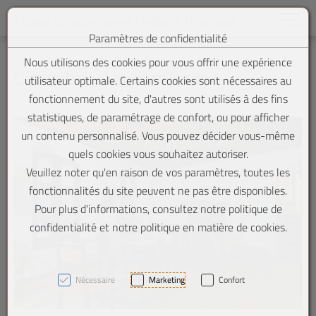
Toggle n
Musée Schattenburg à Feldkirch (français)
Paramètres de confidentialité
Sauter au contenu [AK + 0]
Sauter au menu des icônes [AK + 1]
Aller au menu de bas de page (ancré dans le navigateur... [AK + 2]
Aller au « menu accessibilité [AK + 3]
Aller au contenu en bas de page [AK + 4]
Nous utilisons des cookies pour vous offrir une expérience
Chambre des comtesses
utilisateur optimale. Certains cookies sont nécessaires au
fonctionnement du site, d'autres sont utilisés à des fins
statistiques, de paramétrage de confort, ou pour afficher
un contenu personnalisé. Vous pouvez décider vous-même
quels cookies vous souhaitez autoriser.
Veuillez noter qu'en raison de vos paramètres, toutes les
fonctionnalités du site peuvent ne pas être disponibles.
Pour plus d'informations, consultez notre politique de
confidentialité et notre politique en matière de cookies.
Nécessaire
Marketing
Confort