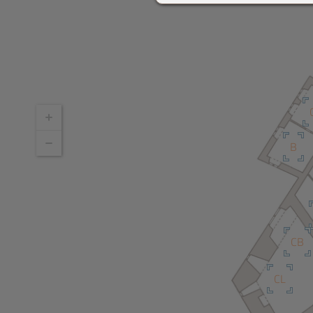
B
CB
CL