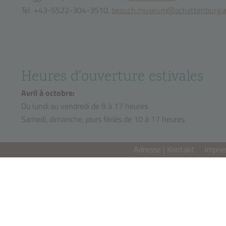
Tel. +43-5522-304-3510,
besuch.museum@schattenburg.a
Heures d’ouverture estivales
Avril à octobre:
Du lundi au vendredi de 9 à 17 heures
Samedi, dimanche, jours fériés de 10 à 17 heures
Adresse | Kontakt
Impre
Naturellement les visites de groupes sont également proposé
Il est nécessaire d’inscrire un groupe avec ou sans visite 
Inscription de groupes