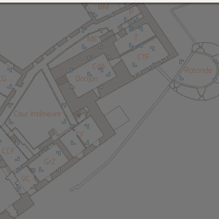
BM
P
T
ME
CTF
CdA
Rotonde
CG
Donjon
Cour intérieure
CF
CCF
GrZ
VC