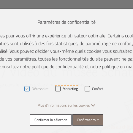
Paramètres de confidentialité
es pour vous offrir une expérience utilisateur optimale. Certains co
tres sont utilisés à des fins statistiques, de paramétrage de confort
lisé. Vous pouvez décider vous-même quels cookies vous souhaitez a
 de vos paramètres, toutes les fonctionnalités du site peuvent ne pas
consultez notre politique de confidentialité et notre politique en ma
an / vidéo du musée Scha
e dans le temps grâce à nos objets choisis.
Nécessaire
Marketing
Confort
Plus d'informations sur les cookies
Confirmer la sélection
Confirmer tout
Accès au chât