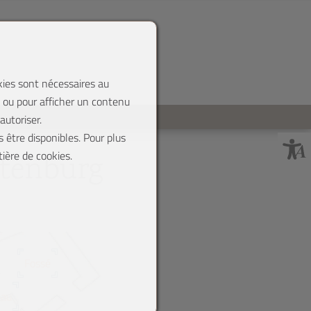
okies sont nécessaires au
, ou pour afficher un contenu
utoriser.
 être disponibles. Pour plus
tière de cookies.
ttenburg
Fossé
eau