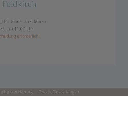
 Feldkirch
g!
Für Kinder ab 4 Jahren
ust, um 11.00 Uhr
meldung erforderlich!
reiheitserklärung
Cookie Einstellungen