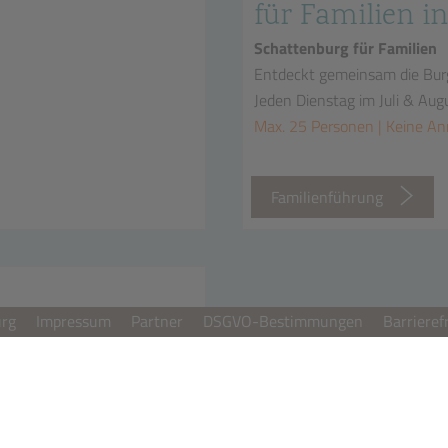
für Familien in
Schattenburg für Familien
Entdeckt gemeinsam die Bur
Jeden Dienstag im Juli & Aug
Max. 25 Personen | Keine A
n
Familienführung
urg
Impressum
Partner
DSGVO-Bestimmungen
Barrieref
00 Uhr