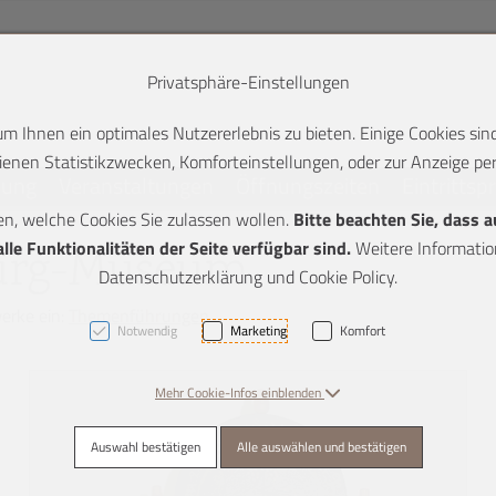
Privatsphäre-Einstellungen
 Ihnen ein optimales Nutzererlebnis zu bieten. Einige Cookies sind
enen Statistikzwecken, Komforteinstellungen, oder zur Anzeige pers
lung
Veranstaltungen
Öffnungszeiten
Eintrittsp
en, welche Cookies Sie zulassen wollen.
Bitte beachten Sie, dass 
K + 2]
le Funktionalitäten der Seite verfügbar sind.
Weitere Information
urg-Museum
Datenschutzerklärung und Cookie Policy.
werke ein:
Themenführungen
Notwendig
Marketing
Komfort
Mehr Cookie-Infos einblenden
Auswahl bestätigen
Alle auswählen und bestätigen