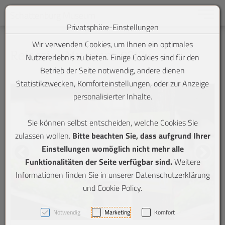
Toggle n
Schattenburg Museum
Privatsphäre-Einstellungen
Zum Inhalt springen [AK + 0]
Zum Hauptmenü springen [AK + 1]
Zum Footer-Menü unten (angedockt an Browserrand) springen [A
Zum "Barrierefreiheits-Menü" springen [AK + 3]
Zu den Inhalten im Fußbereich springen [AK + 4]
Wir verwenden Cookies, um Ihnen ein optimales
Reiseziel Museum 2017
Nutzererlebnis zu bieten. Einige Cookies sind für den
Betrieb der Seite notwendig, andere dienen
Statistikzwecken, Komforteinstellungen, oder zur Anzeige
personalisierter Inhalte.
Sie können selbst entscheiden, welche Cookies Sie
zulassen wollen.
Bitte beachten Sie, dass aufgrund Ihrer
Einstellungen womöglich nicht mehr alle
Funktionalitäten der Seite verfügbar sind.
Weitere
Informationen finden Sie in unserer Datenschutzerklärung
und Cookie Policy.
Notwendig
Marketing
Komfort