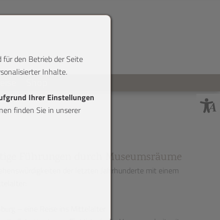
 für den Betrieb der Seite
onalisierter Inhalte.
reise
Shop
aufgrund Ihrer Einstellungen
en finden Sie in unserer
rtige Führungen durch Museumsräume
henswürdigkeiten der letzten Jahrhunderte mit einem
elalter:
urg – eine Reise ins Mittelalter