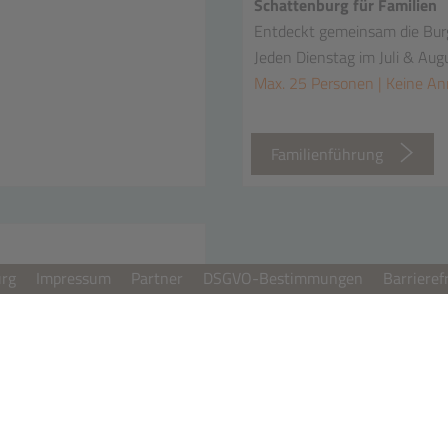
Schattenburg für Familien
Entdeckt gemeinsam die Bur
Jeden Dienstag im Juli & Aug
Max. 25 Personen | Keine A
n
Familienführung
urg
Impressum
Partner
DSGVO-Bestimmungen
Barrieref
00 Uhr