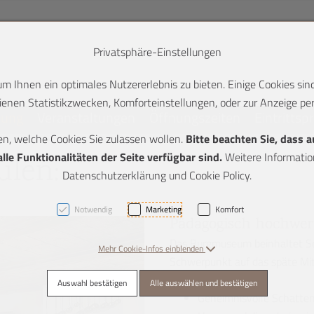
Privatsphäre-Einstellungen
 Ihnen ein optimales Nutzererlebnis zu bieten. Einige Cookies sind
enen Statistikzwecken, Komforteinstellungen, oder zur Anzeige pers
lung
Veranstaltungen
Öffnungszeiten
Eintrittsp
en, welche Cookies Sie zulassen wollen.
Bitte beachten Sie, dass 
K + 2]
le Funktionalitäten der Seite verfügbar sind.
Weitere Information
ulen:
Datenschutzerklärung und Cookie Policy.
Notwendig
Marketing
Komfort
Pädagogisch hochwe
Das Burgmuseum beinhaltet Se
Mehr Cookie-Infos einblenden
Schwerpunkt auf das späte Mitt
Auswahl bestätigen
Alle auswählen und bestätigen
Geheimnisvolle Schattenb