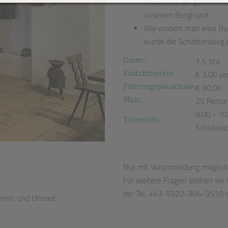
Hasso und die geheimnisv
unserem Burghund
Wie erobert man eine B
wurde die Schattenburg j
Dauer:
1,5 Std
Eintrittspreis:
€ 3,00 pr
Führungspauschale:
€ 90,00
Max.:
25 Perso
9:00 - 10
Timeslots:
Schulwoch
Nur mit Voranmeldung möglich
Für weitere Fragen stehen wir
der Tel: +43-5522-304-3510 od
rmin und Uhrzeit.