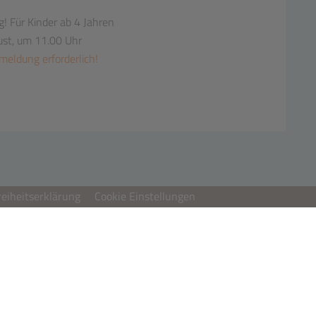
g!
Für Kinder ab 4 Jahren
ust, um 11.00 Uhr
meldung erforderlich!
reiheitserklärung
Cookie Einstellungen