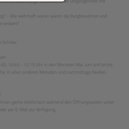
olle Schattenburg - Einblicke in die Vergangenheit mit
urg? - Wie wehrhaft waren waren die Burgbewohner und
e erobert?
o Schüler
nen
:30; 10:45 - 12:15 Uhr in den Monaten Mai, Juni und letzte
e. In allen anderen Monaten und nachmittags flexibel.
!
 Ihnen gerne telefonisch während den Öffnungszeiten unter
er per E-Mail zur Verfügung.