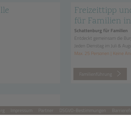
lle
Freizeittipp un
für Familien in
Schattenburg für Familien
Entdeckt gemeinsam die Bur
Jeden Dienstag im Juli & Aug
Max. 25 Personen | Keine A
n
Familienführung
urg
Impressum
Partner
DSGVO-Bestimmungen
Barrieref
00 Uhr