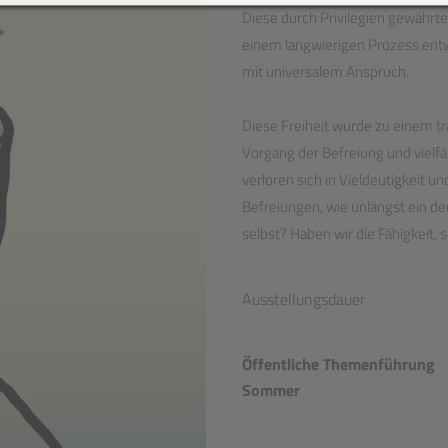
Diese durch Privilegien gewährte
einem langwierigen Prozess entwic
mit universalem Anspruch.
Diese Freiheit wurde zu einem t
Vorgang der Befreiung und vielf
verloren sich in Vieldeutigkeit u
Befreiungen, wie unlängst ein d
selbst? Haben wir die Fähigkeit,
Ausstellungsdauer
Öffentliche Themenführung
Sommer