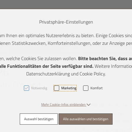
Privatsphäre-Einstellungen
 Ihnen ein optimales Nutzererlebnis zu bieten. Einige Cookies sind
enen Statistikzwecken, Komforteinstellungen, oder zur Anzeige pers
lung
Veranstaltungen
Öffnungszeiten
Eintrittsp
en, welche Cookies Sie zulassen wollen.
Bitte beachten Sie, dass 
K + 2]
le Funktionalitäten der Seite verfügbar sind.
Weitere Information
26
Datenschutzerklärung und Cookie Policy.
on Freiheit
Notwendig
Marketing
Komfort
Mehr Cookie-Infos einblenden
Anlässlich 650 Jahre Feldkircher
Sonderausstellung zum Thema. De
Auswahl bestätigen
Alle auswählen und bestätigen
lebensbestimmend für den Mensch
Im Spätmittelalter gelang es der