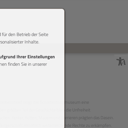
 für den Betrieb der Seite
onalisierter Inhalte.
reise
Shop
aufgrund Ihrer Einstellungen
en finden Sie in unserer
 Freiheitsbrief zeigt das Schattenburgmuseum eine
n größten Teil der Geschichte blieb die Unfreiheit
en. Kerker, Ketten, Mauern und Barrieren prägten das Dasein.
 Bürgerschaft allmählich weiterreichende Rechte zu erkämpfen.