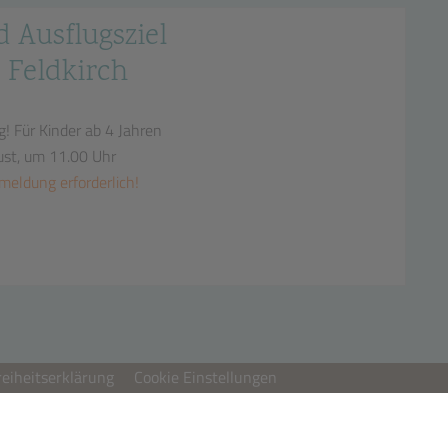
d Ausflugsziel
 Feldkirch
g!
Für Kinder ab 4 Jahren
ust, um 11.00 Uhr
meldung erforderlich!
reiheitserklärung
Cookie Einstellungen