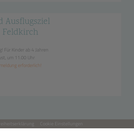
d Ausflugsziel
 Feldkirch
g!
Für Kinder ab 4 Jahren
ust, um 11.00 Uhr
meldung erforderlich!
reiheitserklärung
Cookie Einstellungen