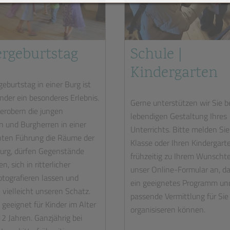
rgeburtstag
Schule |
Kindergarten
geburtstag in einer Burg ist
Kinder ein besonderes Erlebnis.
Gerne unterstützen wir Sie be
 erobern die jungen
lebendigen Gestaltung Ihres
 und Burgherren in einer
Unterrichts. Bitte melden Sie
hten Führung die Räume der
Klasse oder Ihren Kindergart
urg, dürfen Gegenstände
frühzeitig zu Ihrem Wunscht
n, sich in ritterlicher
unser Online-Formular an, da
otografieren lassen und
ein geeignetes Programm un
vielleicht unseren Schatz.
passende Vermittlung für Sie
geeignet für Kinder im Alter
organisiseren können.
12 Jahren. Ganzjährig bei