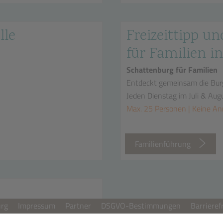
lle
Freizeittipp un
für Familien in
Schattenburg für Familien
Entdeckt gemeinsam die Bur
Jeden Dienstag im Juli & Aug
Max. 25 Personen | Keine A
n
Familienführung
urg
Impressum
Partner
DSGVO-Bestimmungen
Barrieref