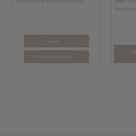
einer Führung 60 bis 90 Minuten.
jedem Wett
anmelden
Gruppen
Ki
Für Busreiseanbieter