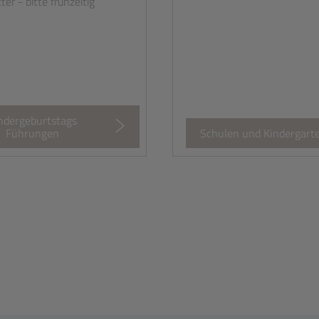
er - bitte frühzeitig
!
ndergeburtstags
Führungen
Schulen und Kindergart