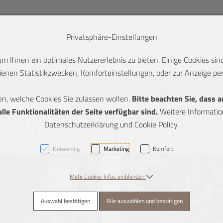
Privatsphäre-Einstellungen
 Ihnen ein optimales Nutzererlebnis zu bieten. Einige Cookies sind
enen Statistikzwecken, Komforteinstellungen, oder zur Anzeige pers
lung
Veranstaltungen
Öffnungszeiten
Eintrittsp
en, welche Cookies Sie zulassen wollen.
Bitte beachten Sie, dass 
K + 2]
le Funktionalitäten der Seite verfügbar sind.
Weitere Information
tlung im Schattenbur
Datenschutzerklärung und Cookie Policy.
Notwendig
Marketing
Komfort
Mehr Cookie-Infos einblenden
Auswahl bestätigen
Alle auswählen und bestätigen