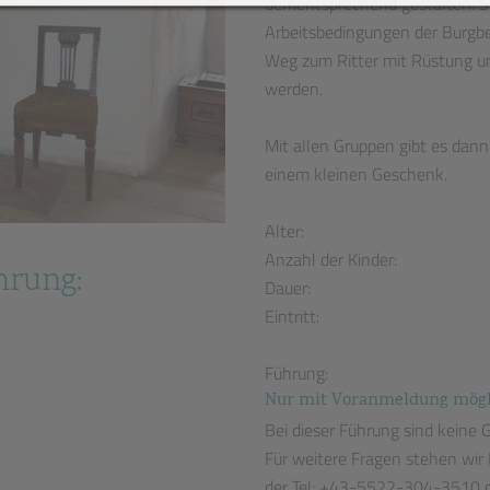
dementsprechend gestalten. Se
Arbeitsbedingungen der Burgb
Weg zum Ritter mit Rüstung u
werden.
Mit allen Gruppen gibt es dan
einem kleinen Geschenk.
Alter:
Anzahl der Kinder:
hrung:
Dauer:
Eintritt:
Führung:
Nur mit Voranmeldung mögl
Bei dieser Führung sind keine 
Für weitere Fragen stehen wir
der Tel: +43-5522-304-3510 od