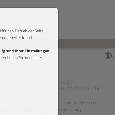
 für den Betrieb der Seite
onalisierter Inhalte.
reise
Shop
aufgrund Ihrer Einstellungen
en finden Sie in unserer
rne verkleidet als Ritter oder
eburtstagsführung kommen. Waffen bleiben
stkammer.
mittler*innen gehen immer gerne auf die Interessen und
s und seiner Gäste ein und können die Führung