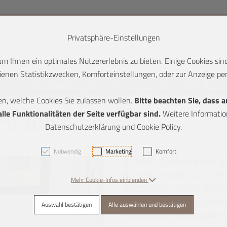
Privatsphäre-Einstellungen
 Ihnen ein optimales Nutzererlebnis zu bieten. Einige Cookies sind
enen Statistikzwecken, Komforteinstellungen, oder zur Anzeige pers
lung
Veranstaltungen
Öffnungszeiten
Eintrittsp
en, welche Cookies Sie zulassen wollen.
Bitte beachten Sie, dass 
K + 2]
le Funktionalitäten der Seite verfügbar sind.
Weitere Information
n für Kinder:
Datenschutzerklärung und Cookie Policy.
Notwendig
Marketing
Komfort
Kinder dürfen auch ge
Ritterfräulein zur G
Mehr Cookie-Infos einblenden
allerdings in der Rü
Unsere erfahrenen Museumsver
Auswahl bestätigen
Alle auswählen und bestätigen
Wünsche des Geburtstagskinde