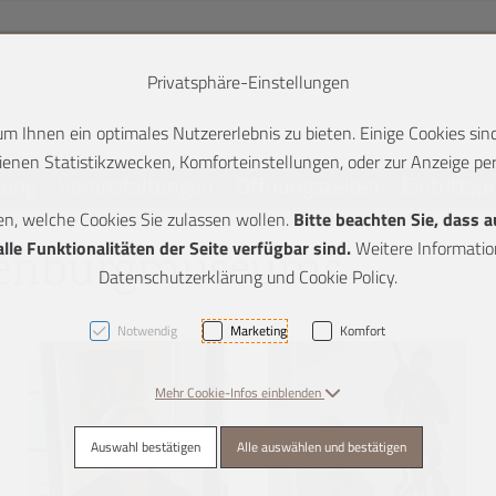
Privatsphäre-Einstellungen
 Ihnen ein optimales Nutzererlebnis zu bieten. Einige Cookies sind
enen Statistikzwecken, Komforteinstellungen, oder zur Anzeige pers
lung
Veranstaltungen
Öffnungszeiten
Eintrittsp
en, welche Cookies Sie zulassen wollen.
Bitte beachten Sie, dass 
K + 2]
le Funktionalitäten der Seite verfügbar sind.
Weitere Information
tenburgmuseums
Datenschutzerklärung und Cookie Policy.
Notwendig
Marketing
Komfort
Mehr Cookie-Infos einblenden
Auswahl bestätigen
Alle auswählen und bestätigen