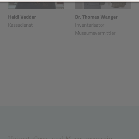
Heidi Vedder
Dr. Thomas Wanger
Kassadienst
Inventarisator
Museumsvermittler