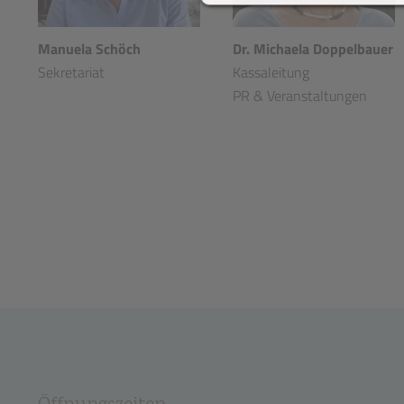
Manuela Schöch
Dr. Michaela Doppelbauer
Sekretariat
Kassaleitung
PR & Veranstaltungen