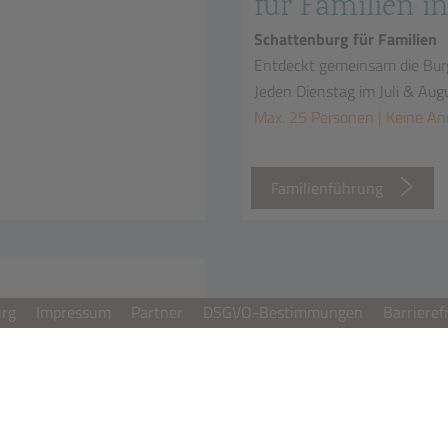
für Familien in
Schattenburg für Familien
Entdeckt gemeinsam die Bur
Jeden Dienstag im Juli & Aug
Max. 25 Personen | Keine A
n
Familienführung
urg
Impressum
Partner
DSGVO-Bestimmungen
Barrieref
00 Uhr