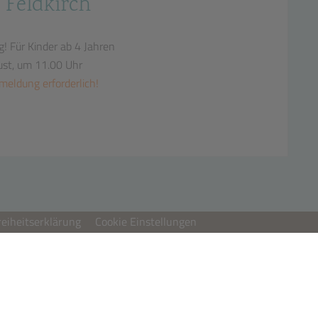
 Feldkirch
g!
Für Kinder ab 4 Jahren
ust, um 11.00 Uhr
meldung erforderlich!
reiheitserklärung
Cookie Einstellungen