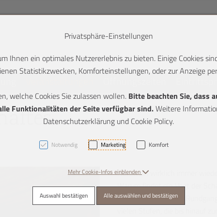
Privatsphäre-Einstellungen
 Ihnen ein optimales Nutzererlebnis zu bieten. Einige Cookies sind
enen Statistikzwecken, Komforteinstellungen, oder zur Anzeige pers
lung
Veranstaltungen
Öffnungszeiten
Eintrittsp
en, welche Cookies Sie zulassen wollen.
Bitte beachten Sie, dass 
K + 2]
le Funktionalitäten der Seite verfügbar sind.
Weitere Information
haftes
Datenschutzerklärung und Cookie Policy.
Notwendig
Marketing
Komfort
Mehr Cookie-Infos einblenden
Hört man wirklich immer wiede
Warum findet ein Vogt der Sc
Auswahl bestätigen
Alle auswählen und bestätigen
Finden wir bei einem Rundgang
vielen Stufen, die bis hinauf z