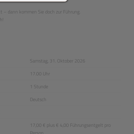
kt – dann kommen Sie doch zur Führung.
h!
Samstag, 31. Oktober 2026
17.00 Uhr
1 Stunde
Deutsch
g
17,00 € plus € 4,00 Führungsentgelt pro
Person