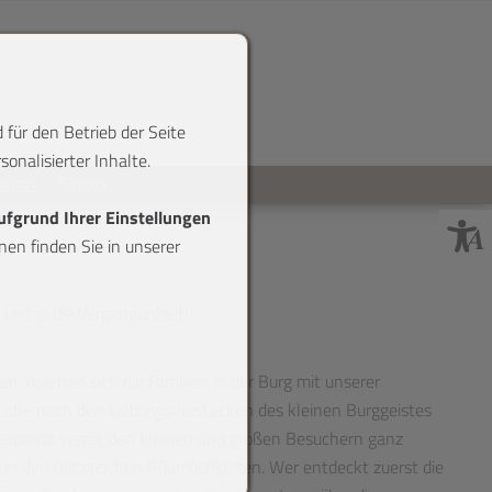
 für den Betrieb der Seite
onalisierter Inhalte.
reise
Shop
aufgrund Ihrer Einstellungen
en finden Sie in unserer
uns in die Vergangenheit!
n, machen sich die Familien in der Burg mit unserer
uche nach den Lieblingsverstecken des kleinen Burggeistes
gespenst verrät den kleinen und großen Besuchern ganz
in den historischen Räumlichkeiten. Wer entdeckt zuerst die