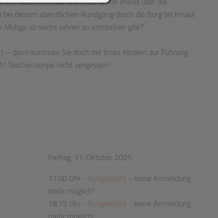
it der Taschenlampe und weiß schon etwas über die
 bei diesem abendlichen Rundgang durch die Burg bis hinauf
r Mutige ab sechs Jahren zu entdecken gibt?
t – dann kommen Sie doch mit Ihren Kindern zur Führung.
ch! Taschenlampe nicht vergessen!
Freitag, 31. Oktober 2025
17.00 Uhr -
Ausgebucht
- keine Anmeldung
mehr möglich!
18.15 Uhr -
Ausgebucht
- keine Anmeldung
mehr möglich!