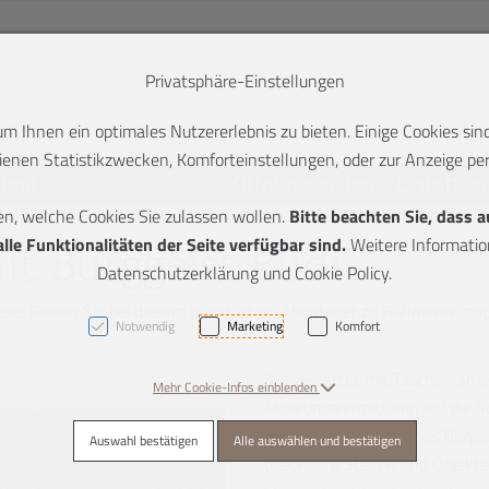
Privatsphäre-Einstellungen
 Ihnen ein optimales Nutzererlebnis zu bieten. Einige Cookies sind
enen Statistikzwecken, Komforteinstellungen, oder zur Anzeige pers
lung
Veranstaltungen
Öffnungszeiten
Eintrittsp
en, welche Cookies Sie zulassen wollen.
Bitte beachten Sie, dass 
K + 2]
le Funktionalitäten der Seite verfügbar sind.
Weitere Information
t Burggeist Rudi
Datenschutzerklärung und Cookie Policy.
sse. Reisen Sie bei diesem nächtlichen Abenteuer zu Halloween mit 
Notwendig
Marketing
Komfort
Ausgestattet mit Taschenlampe
Mehr Cookie-Infos einblenden
Museumsvermittlerin auf die S
Rudi: Unser freundliches Burg
Auswahl bestätigen
Alle auswählen und bestätigen
besondere Stellen und Objekte 