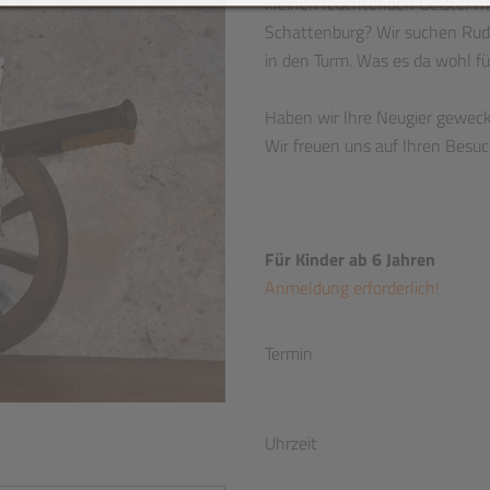
kleinen leuchtenden Geister m
Schattenburg? Wir suchen Rudi
in den Turm. Was es da wohl fü
Haben wir Ihre Neugier geweck
Wir freuen uns auf Ihren Besu
Für Kinder ab 6 Jahren
Anmeldung erforderlich!
Termin
Uhrzeit