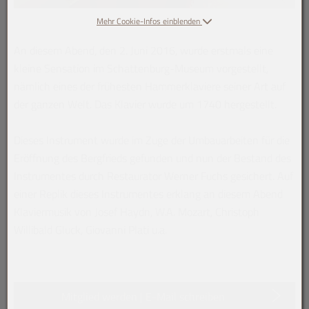
Mehr Cookie-Infos einblenden
An diesem Abend, den 2. Juni 2016, wurde erstmals eine
kleine Sensation im Schattenburg-Museum vorgestellt,
nämlich eines der frühesten Hammerklaviere seiner Art auf
der ganzen Welt. Das Klavier wurde um 1740 hergestellt.
Dieses Instrument wurde im Zuge der Umbauarbeiten für die
Eröffnung des Bergfrieds gefunden und nun der Bestand des
Instrumentes durch Restaurator Werner Fuchs gesichert. Auf
einer Replik dieses Instrumentes erklang an diesem Abend
Klaviermusik von Josef Haydn, W.A. Mozart, Christoph
Willibald Gluck, Giovanni Plati u.a.
Mitglied werden | E-Mail schreiben