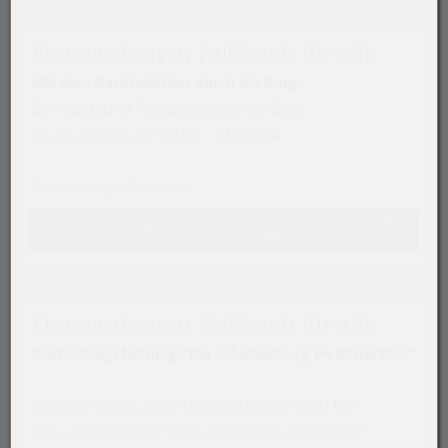
Freizeitideen in Feldkirch für alle
Mit dem Nachtwächter durch die Burg
Ein nächtlicher Rundgang durch die Burg
Sa, 15. August, um 20.00 - 21.30 Uhr
Anmeldung erforderlich!
Zur Themenführung
Freizeitideen in Feldkirch für alle
Nachmittagsführung "Die Schattenburg im Mittelalter"
Im Juli & August jeden Donnerstag um 14.00 Uhr
Max. 25 Personen | Keine Anmeldung erforderlich!