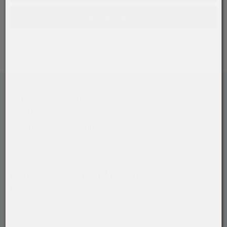
Zum Rückblick
Öffnungszeiten
April - Oktober
Täglich 10.00 - 17.00 Uhr
Heimatpflege- und Museumsverein
Feldkirch
Burggasse 1
A- 6800 Feldkirch