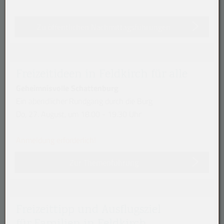
Zu öffentlichen Nachmittagsführungen
Freizeitideen in Feldkirch für alle
Geheimnisvolle Schattenburg
Ein abendlicher Rundgang durch die Burg
Do, 27. August, um 18.00 - 19.30 Uhr
Anmeldung erforderlich!
Zur Themenführung
Freizeittipp und Ausflugsziel
für Familien in Feldkirch