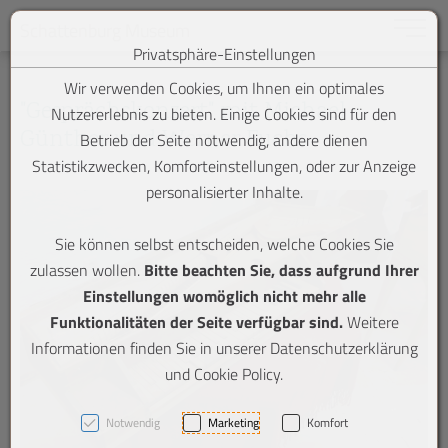
Toggle n
Schattenburg Museum
Privatsphäre-Einstellungen
Zum Inhalt springen [AK + 0]
Zum Hauptmenü springen [AK + 1]
Zum Footer-Menü unten (angedockt an Browserrand) springen [A
Zum "Barrierefreiheits-Menü" springen [AK + 3]
Zu den Inhalten im Fußbereich springen [AK + 4]
Wir verwenden Cookies, um Ihnen ein optimales
"Gesprächskonzert" mit Michael
Nutzererlebnis zu bieten. Einige Cookies sind für den
Günther und Werner Fuchs
Betrieb der Seite notwendig, andere dienen
Statistikzwecken, Komforteinstellungen, oder zur Anzeige
personalisierter Inhalte.
Sie können selbst entscheiden, welche Cookies Sie
zulassen wollen.
Bitte beachten Sie, dass aufgrund Ihrer
Einstellungen womöglich nicht mehr alle
Funktionalitäten der Seite verfügbar sind.
Weitere
Informationen finden Sie in unserer Datenschutzerklärung
und Cookie Policy.
Notwendig
Marketing
Komfort