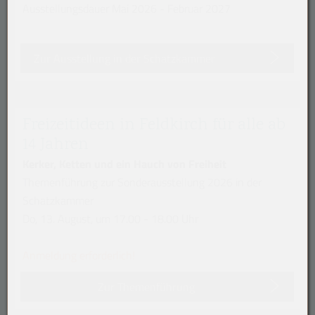
Ausstellungsdauer Mai 2026 - Februar 2027
Zur Ausstellung in der Schatzkammer
Freizeitideen in Feldkirch für alle ab
14 Jahren
Kerker, Ketten und ein Hauch von Freiheit
Themenführung zur Sonderausstellung 2026 in der
Schatzkammer
Do, 13. August, um 17.00 - 18.00 Uhr
Anmeldung erforderlich!
Zur Themenführung