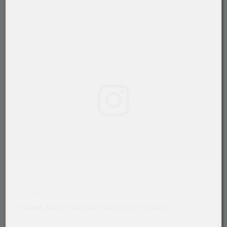
Tel. +43-5522-304-3510
besuch.museum@schattenburg.at
www.schattenburg.at
Folgen Sie uns auf ...
(öffnet in neuem Tab)
Sonderausstellung in der
Schatzkammer
"Kerker, Ketten und ein Hauch von Freiheit"