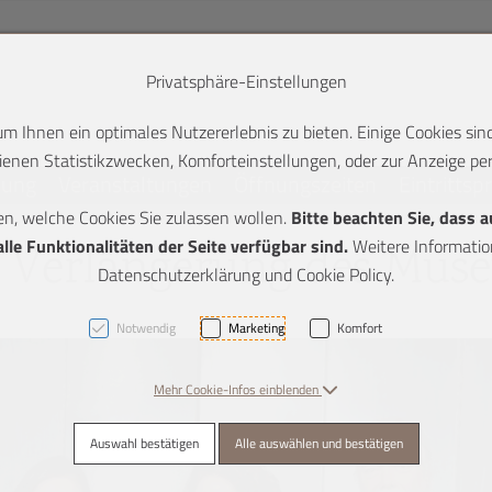
Privatsphäre-Einstellungen
 Ihnen ein optimales Nutzererlebnis zu bieten. Einige Cookies sind
enen Statistikzwecken, Komforteinstellungen, oder zur Anzeige pers
lung
Veranstaltungen
Öffnungszeiten
Eintrittsp
en, welche Cookies Sie zulassen wollen.
Bitte beachten Sie, dass 
K + 2]
le Funktionalitäten der Seite verfügbar sind.
Weitere Information
r Verlängerung des Muse
Datenschutzerklärung und Cookie Policy.
Notwendig
Marketing
Komfort
Mehr Cookie-Infos einblenden
Auswahl bestätigen
Alle auswählen und bestätigen